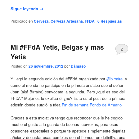
Sigue leyendo
→
Publicado en
Cerveza
,
Cerveza Artesana
,
FFDA
|
6
Respuestas
Mi #FFdA Yetis, Belgas y mas
2
Yetis
Posted on
26 noviembre, 2012
por
Dámaso
Y llegó la segunda edición del #FFdA organizada por
@birraire
y
como el menda no participó en la primera ansiaba que el señor
Joan (aká Birraire) convocara la segunda. Pero ¿qué es eso del
FFDA? Mejor os lo explica él ¿no? Este es el post de la primera
edición donde surgió la idea
Fin de semana Fondo de Armario
Gracias a esta iniciativa tengo que reconocer que le he cogido
mucho el gusto a la guarda de buenas cervezas, para esas
ocasiones especiales o porque te apetece simplemente dejarlas
añejar y degustar esas cambios con el tiempo, en definitiva una