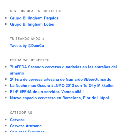
MIS PRINCIPALES PROYECTOS
Grupo Billingham Regalos
Grupo Billingham Lotes
TUITEANDO ANDO ;)
Tweets by @DamCu
ENTRADAS RECIENTES
7º #FFDA Sacando cervezas guardadas en las entrañas del
armario
2ª Fira de cervesa artesana de Guinardo #BeerGuinardó
La Noche más Oscura #LNMO 2013 con To Øl y Mikkeller
El 4º #FFdA de un servidor. Vamos allá!!
Nuevo espacio cervecero en Barcelona, Flor de Llúpol
CATEGORÍAS
Cerveza
Cerveza Artesana
Cervezas Extremas