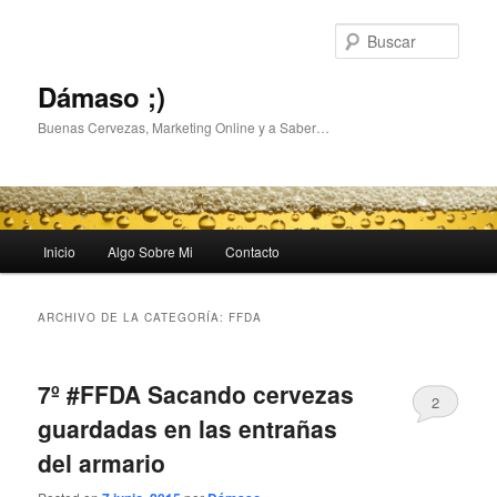
Busc
Dámaso ;)
Buenas Cervezas, Marketing Online y a Saber…
Menú
Inicio
Algo Sobre Mi
Contacto
Ir
Ir
principal
al
al
ARCHIVO DE LA CATEGORÍA:
FFDA
contenido
contenido
7º #FFDA Sacando cervezas
principal
secundario
2
guardadas en las entrañas
del armario