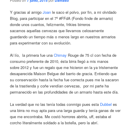
Posted on
7 junio, 2015
por
Dámaso
Y gracias al amigo
Joan
le saco el polvo, por fin, a mi olvidado
Blog, para participar en el 7º #FFdA (Fondo finde de armario)
donde unos cuantos, felizmente, frikies birreros
sacamos aquellas cervezas que llevamos celosamente
guardando un tiempo más o menos largo en nuestros armarios
para experimentar con su evolución.
Al lío, la primera fue una
Chimay
Rouge de 75 cl con fecha de
consumo preferente de 2010, ésta birra llegó a mis manos
sobre 2012 y fue un regalo que me hicieron en la ya tristemente
desaparecida Maison Belgue del barrio de gracia. Entiendo que
su conservación hasta la fecha fue correcta pues me la sacaron
de la trastienda y coñe vendían cervezas, por mi parte ha
permanecido en las profundidades de un armario hasta este día.
La verdad que no las tenía todas conmigo pues esta
Dubbel
es
una birra no muy apta para una larga guarda y tenía ganas de ver
que me encontraba. Me costó horrores abrirla, uff, estaba el
corcho literalmente soldado a la botella, pero la abrí.