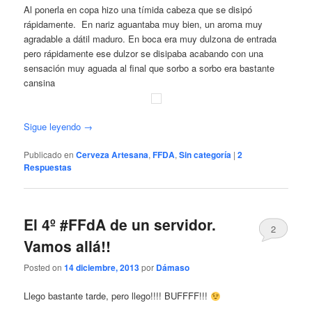
Al ponerla en copa hizo una tímida cabeza que se disipó
rápidamente. En nariz aguantaba muy bien, un aroma muy
agradable a dátil maduro. En boca era muy dulzona de entrada
pero rápidamente ese dulzor se disipaba acabando con una
sensación muy aguada al final que sorbo a sorbo era bastante
cansina
Sigue leyendo
→
Publicado en
Cerveza Artesana
,
FFDA
,
Sin categoría
|
2
Respuestas
El 4º #FFdA de un servidor.
2
Vamos allá!!
Posted on
14 diciembre, 2013
por
Dámaso
Llego bastante tarde, pero llego!!!! BUFFFF!!!