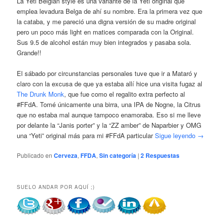
La Yeti Belgian style es una variante de la Yeti original que
emplea levadura Belga de ahí su nombre. Era la primera vez que
la cataba, y me pareció una digna versión de su madre original
pero un poco más light en matices comparada con la Original.
Sus 9.5 de alcohol están muy bien integrados y pasaba sola.
Grande!!
El sábado por circunstancias personales tuve que ir a Mataró y
claro con la excusa de que ya estaba allí hice una visita fugaz al
The Drunk Monk
, que fue como el regalito extra perfecto al
#FFdA. Tomé únicamente una birra, una IPA de Nogne, la Citrus
que no estaba mal aunque tampoco enamoraba. Eso si me lleve
por delante la “Janis porter” y la “ZZ amber” de Naparbier y OMG
una “Yeti” original más para mi #FFdA particular
Sigue leyendo
→
Publicado en
Cerveza
,
FFDA
,
Sin categoría
|
2
Respuestas
SUELO ANDAR POR AQUÍ ;)