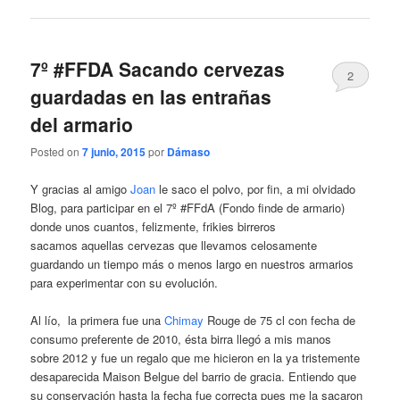
7º #FFDA Sacando cervezas
2
guardadas en las entrañas
del armario
Posted on
7 junio, 2015
por
Dámaso
Y gracias al amigo
Joan
le saco el polvo, por fin, a mi olvidado
Blog, para participar en el 7º #FFdA (Fondo finde de armario)
donde unos cuantos, felizmente, frikies birreros
sacamos aquellas cervezas que llevamos celosamente
guardando un tiempo más o menos largo en nuestros armarios
para experimentar con su evolución.
Al lío, la primera fue una
Chimay
Rouge de 75 cl con fecha de
consumo preferente de 2010, ésta birra llegó a mis manos
sobre 2012 y fue un regalo que me hicieron en la ya tristemente
desaparecida Maison Belgue del barrio de gracia. Entiendo que
su conservación hasta la fecha fue correcta pues me la sacaron