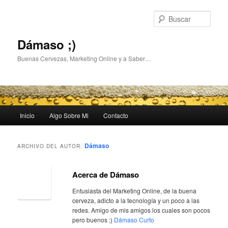
Busc
Dámaso ;)
Buenas Cervezas, Marketing Online y a Saber…
Menú
Inicio
Algo Sobre Mi
Contacto
Ir
Ir
principal
al
al
Dámaso
ARCHIVO DEL AUTOR:
contenido
contenido
Acerca de Dámaso
principal
secundario
Entusiasta del Marketing Online, de la buena
cerveza, adicto a la tecnología y un poco a las
redes. Amigo de mis amigos los cuales son pocos
pero buenos ;)
Dámaso Curto