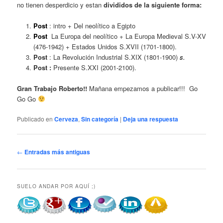
no tienen desperdicio y estan
divididos de la siguiente forma:
Post
: intro + Del neolítico a Egipto
Post
La Europa del neolítico + La Europa Medieval S.V-XV
(476-1942) + Estados Unidos S.XVII (1701-1800).
Post
: La Revolución Industrial S.XIX (1801-1900)
s.
Post :
Presente S.XXI (2001-2100).
Gran Trabajo Roberto!!
Mañana empezamos a publicar!!! Go
Go Go
Publicado en
Cerveza
,
Sin categoría
|
Deja una respuesta
Navegador
←
Entradas más antiguas
de
artículos
SUELO ANDAR POR AQUÍ ;)