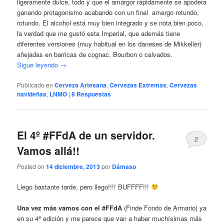
ligeramente dulce, todo y que el amargor rápidamente se apodera
ganando protagonismo acabando con un final amargo rotundo,
rotundo. El alcohol está muy bien integrado y se nota bien poco,
la verdad que me gustó esta Imperial, que además tiene
diferentes versiones (muy habitual en los daneses de Mikkeller)
añejadas en barricas de cognac, Bourbon o calvados.
Sigue leyendo
→
Publicado en
Cerveza Artesana
,
Cervezas Extremas
,
Cervezas
navideñas
,
LNMO
|
8
Respuestas
El 4º #FFdA de un servidor.
2
Vamos allá!!
Posted on
14 diciembre, 2013
por
Dámaso
Llego bastante tarde, pero llego!!!! BUFFFF!!!
Una vez más vamos con el #FFdA
(Finde Fondo de Armario) ya
en su 4ª edición y me parece que van a haber muchísimas más