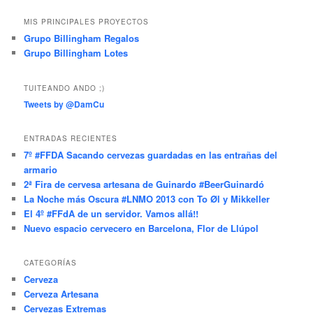
MIS PRINCIPALES PROYECTOS
Grupo Billingham Regalos
Grupo Billingham Lotes
TUITEANDO ANDO ;)
Tweets by @DamCu
ENTRADAS RECIENTES
7º #FFDA Sacando cervezas guardadas en las entrañas del
armario
2ª Fira de cervesa artesana de Guinardo #BeerGuinardó
La Noche más Oscura #LNMO 2013 con To Øl y Mikkeller
El 4º #FFdA de un servidor. Vamos allá!!
Nuevo espacio cervecero en Barcelona, Flor de Llúpol
CATEGORÍAS
Cerveza
Cerveza Artesana
Cervezas Extremas