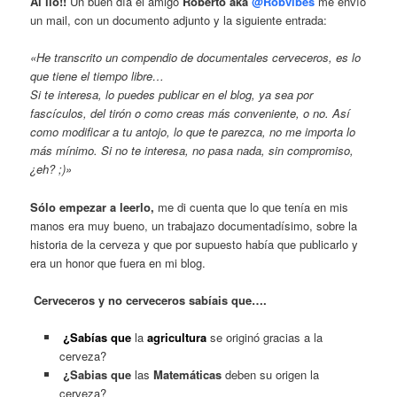
Al lío!!
Un buen día el amigo
Roberto aka
@Robvibes
me envío
un mail, con un documento adjunto y la siguiente entrada:
«
He transcrito un compendio de documentales cerveceros, es lo
que tiene el tiempo libre…
Si te interesa, lo puedes publicar en el blog, ya sea por
fascículos, del tirón o como creas más conveniente, o no. Así
como modificar a tu antojo, lo que te parezca, no me importa lo
más mínimo.
Si no te interesa, no pasa nada, sin compromiso,
¿eh? ;)»
Sólo empezar a leerlo,
me di cuenta que lo que tenía en mis
manos era muy bueno, un trabajazo documentadísimo, sobre la
historia de la cerveza y que por supuesto había que publicarlo y
era un honor que fuera en mi blog.
Cerveceros y no cerveceros sabíais que….
¿Sabías que
la
agricultura
se originó gracias a la
cerveza?
¿Sabias que
las
Matemáticas
deben su origen la
cerveza?