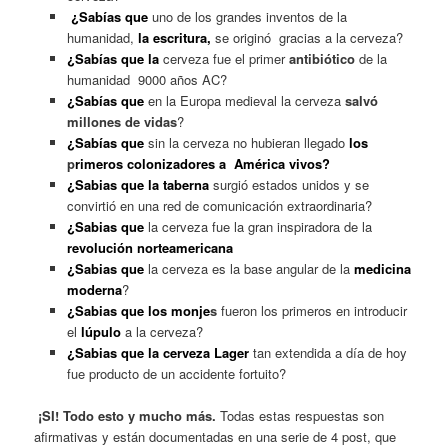
¿Sabías que
uno de los grandes inventos de la
humanidad,
la escritura,
se originó gracias a la cerveza?
¿Sabías que la
cerveza fue el primer
antibiótico
de la
humanidad 9000 años AC?
¿Sabías que
en la Europa medieval la cerveza
salvó
millones de vidas
?
¿Sabías que
sin la cerveza no hubieran llegado
los
p
rimeros colonizadores a América vivos?
¿Sabias que la taberna
surgió estados unidos y se
convirtió en una red de comunicación extraordinaria?
¿Sabias que
la cerveza fue la gran inspiradora de la
revolución norteamericana
¿Sabias que
la cerveza es la base angular de la
medicina
moderna
?
¿Sabias que los monje
s
fueron los primeros en introducir
el
lúpulo
a la cerveza?
¿Sabias que la cerveza Lager
tan extendida a día de hoy
fue producto de un accidente fortuito?
¡SI! Todo esto y mucho más.
Todas estas respuestas son
afirmativas y están documentadas en una serie de 4 post, que