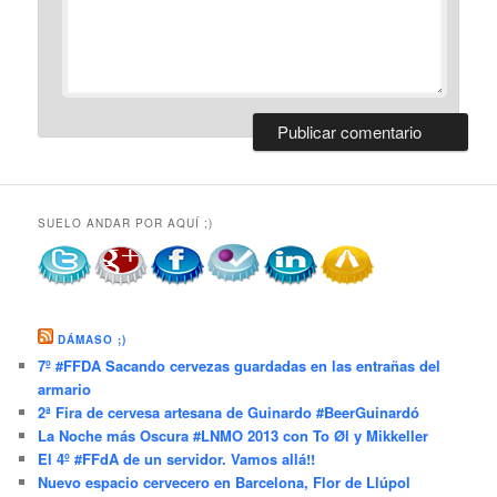
SUELO ANDAR POR AQUÍ ;)
DÁMASO ;)
7º #FFDA Sacando cervezas guardadas en las entrañas del
armario
2ª Fira de cervesa artesana de Guinardo #BeerGuinardó
La Noche más Oscura #LNMO 2013 con To Øl y Mikkeller
El 4º #FFdA de un servidor. Vamos allá!!
Nuevo espacio cervecero en Barcelona, Flor de Llúpol